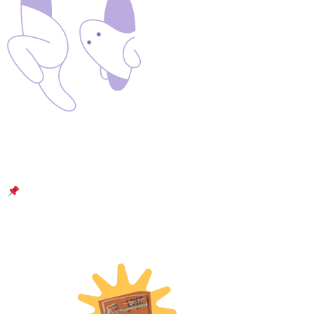
«Універсальний журнал» — ілюстрований місячник
белетристики та публіцистики, який видавали
українською у Харкові у 1928-1929 роках.
Огляди 10 номерів «УЖа» від EdEra та медіа
«Сенсор
Читати детальніше про спецпроєкт