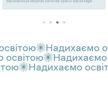
засновниця мережі салонів краси Backstage
світою
Надихаємо ос
мо освітою
Надихаєм
ою
Надихаємо освіт