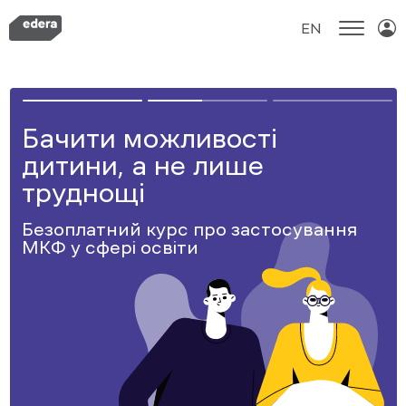
EN
Skip
to
content
Бачити можливості
дитини, а не лише
труднощі
Безоплатний курс про застосування
МКФ у сфері освіти