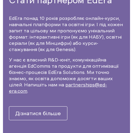
Стати партнером EdEra
EdEra понад 10 років розробляє онлайн-курси,
навчальні платформи та освітні ігри. І під кожен
запит та цільову ми пропонуємо унікальний
формат: інтерактивні ігри (як для НАБУ), освітні
серіали (як для Мінцифри) або курси-
стажування (як для Genesis).
У нас є власний R&D-юніт, комунікаційна
агенція EdComms та продукти для оптимізації
бізнес-процесів EdEra Solutions. Ми точно
знаємо, як освіта допоможе досягти ваших
цілей. Напишіть нам на
partnerships@ed-
era.com
.
Дізнатися більше