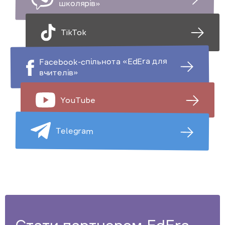
школярів»
TikTok
Facebook-спільнота «EdEra для
вчителів»
YouTube
Telegram