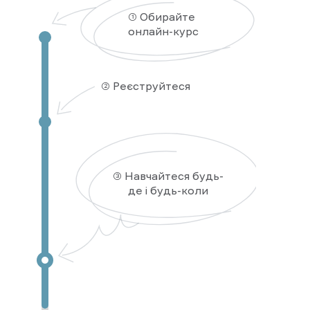
① Обирайте
онлайн-курс
② Реєструйтеся
③ Навчайтеся будь-
де і будь-коли