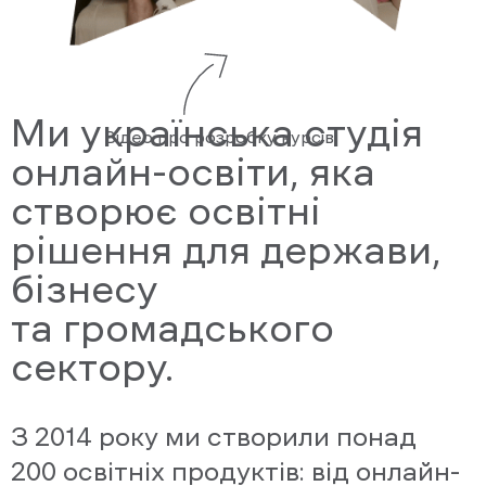
Ми українська студія
Відео про розробку курсів
онлайн-освіти, яка
створює освітні
рішення для держави,
бізнесу
та громадського
сектору.
З 2014 року ми створили понад
200 освітніх продуктів: від онлайн-