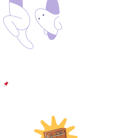
«Універсальний журнал» — ілюстрований місячник
белетристики та публіцистики, який видавали
українською у Харкові у 1928-1929 роках.
Огляди 10 номерів «УЖа» від EdEra та медіа
«Сенсор
Читати детальніше про спецпроєкт