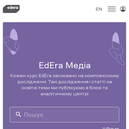
EN
Skip
to
content
EdEra Медіа
Кожен курс EdEra засновано на комплексному
дослідженні. Такі дослідження і статті на
освітні теми ми публікуємо в блозі та
аналітичному центрі
Search
for:
Фільтр