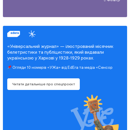
«Універсальний журнал» — ілюстрований місячник
белетристики та публіцистики, який видавали
українською у Харкові у 1928-1929 роках.
Огляди 10 номерів «УЖа» від EdEra та медіа «Сенсор
Читати детальніше про спецпроєкт