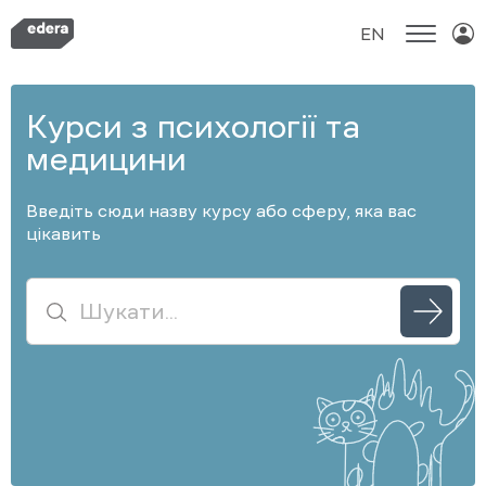
EN
Skip
to
Курси з психології та
content
медицини
Введіть сюди назву курсу або сферу, яка вас
цікавить
Search
for: