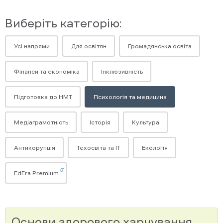
Виберіть категорію:
Усі напрями
Для освітян
Громадянська освіта
Фінанси та економіка
Інклюзивність
Підготовка до НМТ
Психологія та медицина
Медіаграмотність
Історія
Культура
Антикорупція
Техосвіта та ІТ
Екологія
α
EdEra Premium
Основи здорового харчування