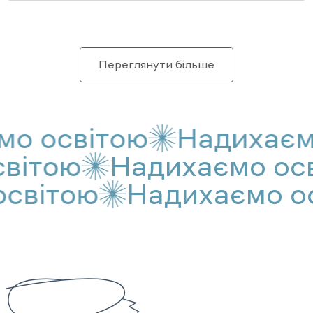
Переглянути більше
о освітою
Надихаємо
світою
Надихаємо ос
світою
Надихаємо ос