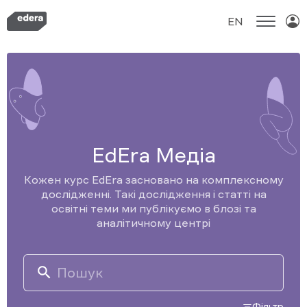
EN
Skip
to
content
EdEra Медіа
Кожен курс EdEra засновано на комплексному
дослідженні. Такі дослідження і статті на
освітні теми ми публікуємо в блозі та
аналітичному центрі
Search
for:
Фільтр