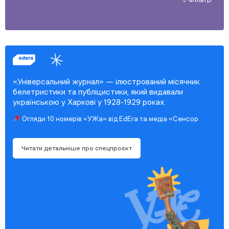
«Універсальний журнал» — ілюстрований місячник
белетристики та публіцистики, який видавали
українською у Харкові у 1928-1929 роках.
Огляди 10 номерів «УЖа» від EdEra та медіа «Сенсор
Читати детальніше про спецпроєкт