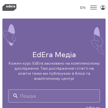
EN
Skip
to
content
EdEra Медіа
Кожен курс EdEra засновано на комплексному
дослідженні. Такі дослідження і статті на
освітні теми ми публікуємо в блозі та
аналітичному центрі
Search
for:
Фільтр