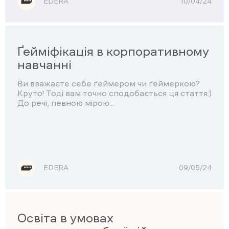
EDERA
10/04/24
Ґейміфікація в корпоративному
навчанні
Ви вважаєте себе ґеймером чи ґеймеркою?
Круто! Тоді вам точно сподобається ця стаття:)
До речі, певною мірою...
EDERA
09/05/24
Освіта в умовах