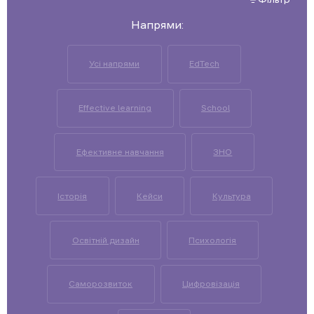
Напрями:
Усі напрями
EdTech
Effective learning
School
Ефективне навчання
ЗНО
Історія
Кейси
Культура
Освітній дизайн
Психологія
Саморозвиток
Цифровізація