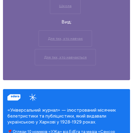
Школа
Вид:
Для тих, хто навчає
Для тих, хто навчається
«Універсальний журнал» — ілюстрований місячник
белетристики та публіцистики, який видавали
українською у Харкові у 1928-1929 роках.
Огляди 10 номерів «УЖа» від EdEra та медіа «Сенсор