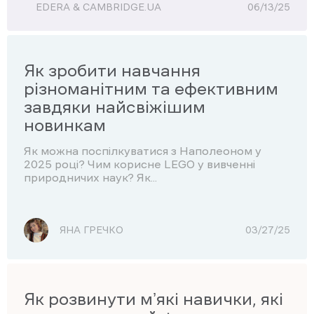
EDERA & CAMBRIDGE.UA
06/13/25
Як зробити навчання
різноманітним та ефективним
завдяки найсвіжішим
новинкам
Як можна поспілкуватися з Наполеоном у
2025 році? Чим корисне LEGO у вивченні
природничих наук? Як...
ЯНА ГРЕЧКО
03/27/25
Як розвинути мʼякі навички, які