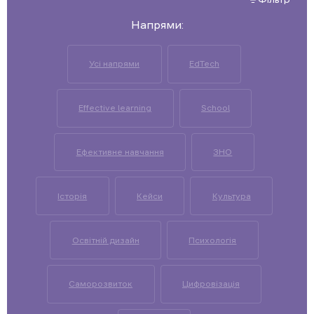
Напрями:
Усі напрями
EdTech
Effective learning
School
Ефективне навчання
ЗНО
Історія
Кейси
Культура
Освітній дизайн
Психологія
Саморозвиток
Цифровізація