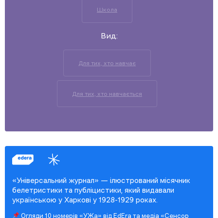
Школа
Вид:
Для тих, хто навчає
Для тих, хто навчається
«Універсальний журнал» — ілюстрований місячник
белетристики та публіцистики, який видавали
українською у Харкові у 1928-1929 роках.
Огляди 10 номерів «УЖа» від EdEra та медіа «Сенсор