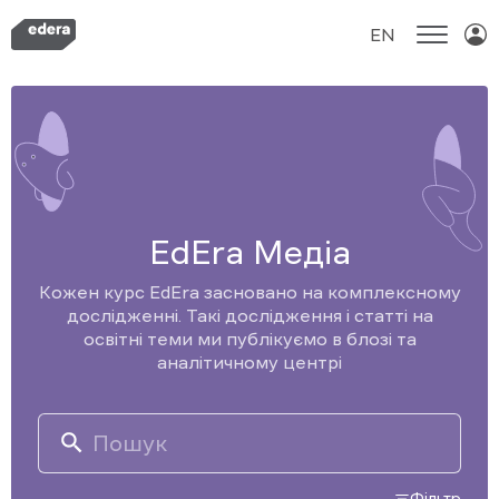
EN
Skip
to
content
EdEra Медіа
Кожен курс EdEra засновано на комплексному
дослідженні. Такі дослідження і статті на
освітні теми ми публікуємо в блозі та
аналітичному центрі
Search
for:
Фільтр